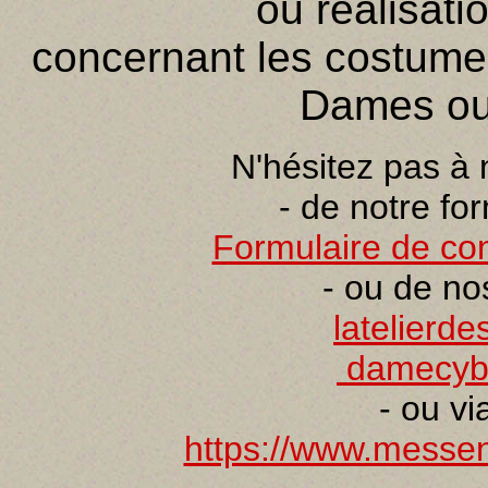
ou réalisati
concernant les costume
Dames ou 
N'hésitez pas à 
- de notre fo
Formulaire de con
- ou de no
latelierd
damecyb
- ou v
https://www.messeng