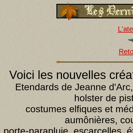
L'ate
Reto
Voici les nouvelles créat
Etendards de Jeanne d'Arc, c
holster de pi
costumes elfiques et médi
aumônières, cou
porte-parapluie, escarcelles, é